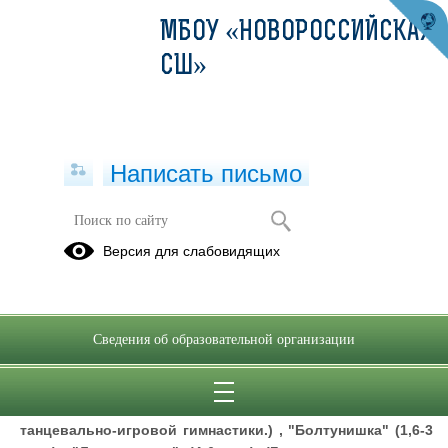
МБОУ «НОВОРОССИЙСКАЯ
СШ»
Написать письмо
Платные образовательные услуги
Версия для слабовидящих
Платные образовательные услуги
В 2025 - 2026 учебном году в МБОУ "Новороссийская
Сведения об образовательной организации
СШ" осуществляется обучение
по дополнительным
образовательным (общеразвивающим) программам:
"Гармония " (Кружок для младших школьников.
Всестороннее развитие личности средствами
танцевально-игровой гимнастики.) , "Болтунишка" (1,6-3