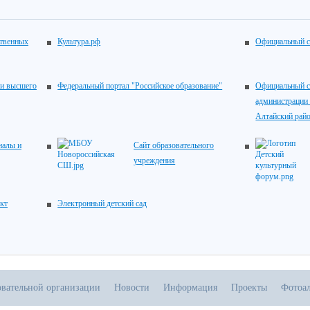
ственных
Культура.рф
Официальный с
 и высшего
Федеральный портал "Российское образование"
Официальный с
администрации
Алтайский рай
налы и
Сайт образовательного
учреждения
кт
Электронный детский сад
овательной организации
Новости
Информация
Проекты
Фотоа