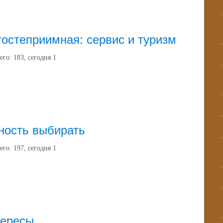
гостеприимная: сервис и туризм
его:
183
, сегодня
1
ность выбирать
его:
197
, сегодня
1
ересы.