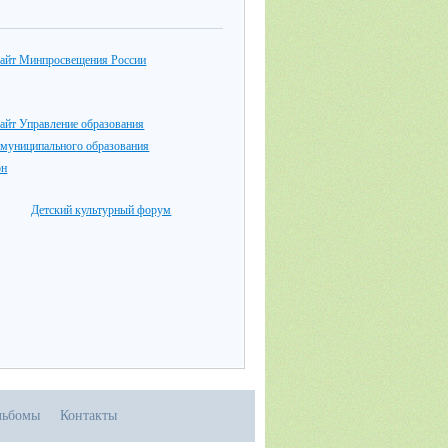
айт Минпросвещения России
айт Управление образования
 муниципального образования
он
Детский культурный форум
льбомы
Контакты