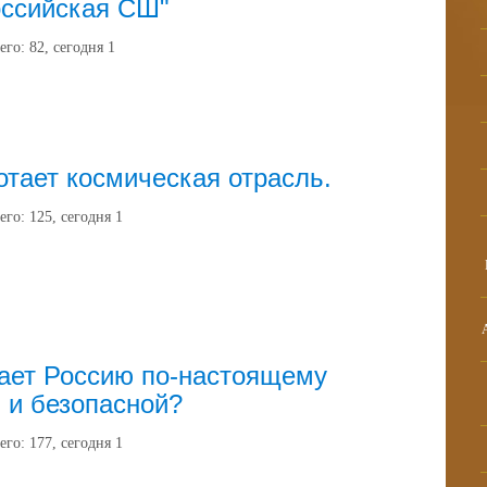
оссийская СШ"
его:
82
, сегодня
1
отает космическая отрасль.
его:
125
, сегодня
1
ает Россию по-настоящему
 и безопасной?
его:
177
, сегодня
1