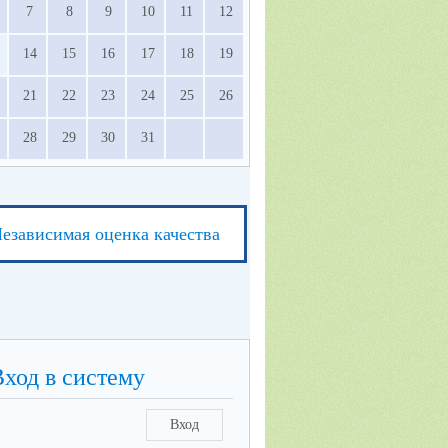
7
8
9
10
11
12
14
15
16
17
18
19
21
22
23
24
25
26
28
29
30
31
езависимая оценка качества
Вход в систему
Вход