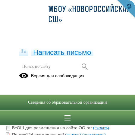
МБОУ «НОВОРОССИЙСКАЯ
СШ»
Написать письмо
ШКОЛЬНЫЙ ЭТАП
Версия для слабовидящих
09.09.2025
Сведения об образовательной организации
Заявление ВсОШ.docx
(скачать)
Заявление совершеннолетнего обучающегося об участии
в ШЭ ВсОШ.docx
(скачать)
ВсОШ для размещения на сайте ОО.rar
(скачать)
Приказ124 олимпиада.pdf
(скачать)
(посмотреть)