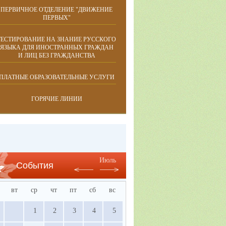
ПЕРВИЧНОЕ ОТДЕЛЕНИЕ "ДВИЖЕНИЕ
ПЕРВЫХ"
ТЕСТИРОВАНИЕ НА ЗНАНИЕ РУССКОГО
ЯЗЫКА ДЛЯ ИНОСТРАННЫХ ГРАЖДАН
И ЛИЦ БЕЗ ГРАЖДАНСТВА
ПЛАТНЫЕ ОБРАЗОВАТЕЛЬНЫЕ УСЛУГИ
ГОРЯЧИЕ ЛИНИИ
Июль
События
вт
ср
чт
пт
сб
вс
1
2
3
4
5