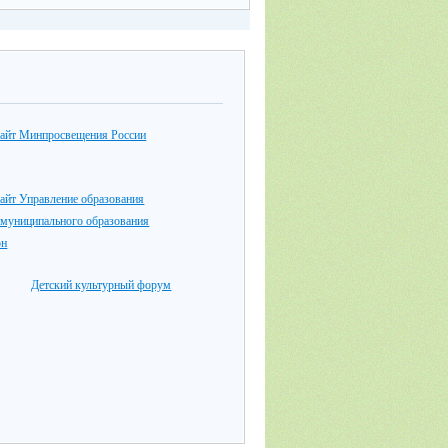
айт Минпросвещения России
айт Управление образования
 муниципального образования
он
Детский культурный форум