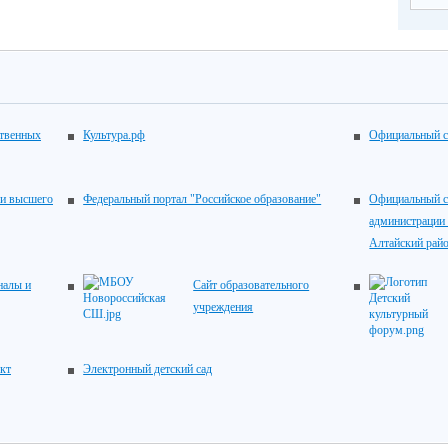
ственных
Культура.рф
Официальный с
 и высшего
Федеральный портал "Российское образование"
Официальный с
администрации
Алтайский рай
налы и
Сайт образовательного
учреждения
кт
Электронный детский сад