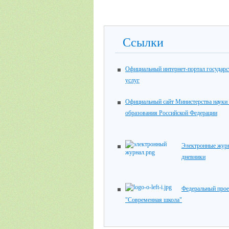
Ссылки
Официальный интернет-портал государ
услуг
Официальный сайт Министерства науки
образования Российской Федерации
Электронные жур
дневники
Федеральный прое
"Современная школа"