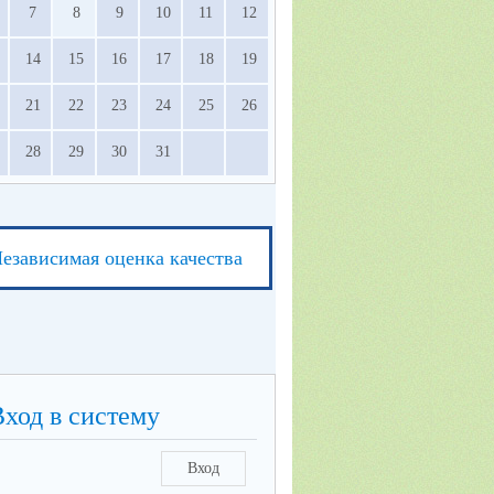
7
8
9
10
11
12
14
15
16
17
18
19
21
22
23
24
25
26
28
29
30
31
езависимая оценка качества
Вход в систему
Вход